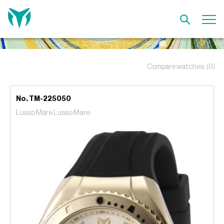
Compare watches:
(0)
No. TM-225050
Lusso Mare Lusso Mare